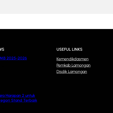
WS
USEFUL LINKS
MB 2025-2026
Kemendikdasmen
Pemkab Lamongan
 Mei 2025
Disdik Lamongan
ara Harapan 2 untuk
tegori Stand Terbaik
Mei 2025