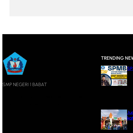
TRENDING NE
SP
11
SMP NEGERI 1 BABAT
Jl. Raya No. 1 Babat, Desa Bedahan, Kecamatan
Babat, Kabupaten Lamongan
Ju
ka
9 