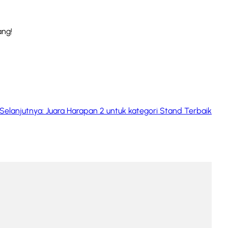
ang!
Selanjutnya:
Juara Harapan 2 untuk kategori Stand Terbaik